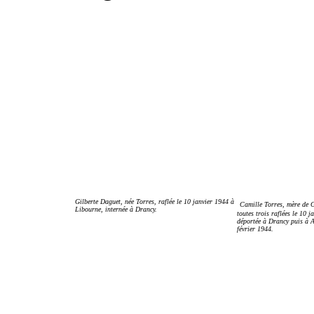
Gilberte Daguet, née Torres, raflée le 10 janvier 1944 à
Camille Torres, mère de G
Libourne, internée à Drancy.
toutes trois raflées le 10 
déportée à Drancy puis à A
février 1944.