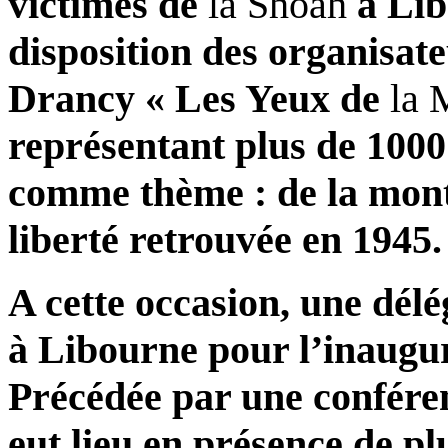
victimes de
la Shoah
à Lib
disposition des organisat
Drancy « Les Yeux de
la 
représentant plus de 100
comme thème : de la mont
liberté retrouvée en 1945.
A cette occasion, une dél
à Libourne pour l’inaugur
Précédée par une conféren
eut lieu en présence de pl